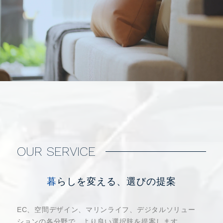
O
U
R
S
E
R
V
I
C
E
暮らしを変える、選びの提案
EC、空間デザイン、マリンライフ、デジタルソリュー
ションの各分野で、より良い選択肢を提案します。