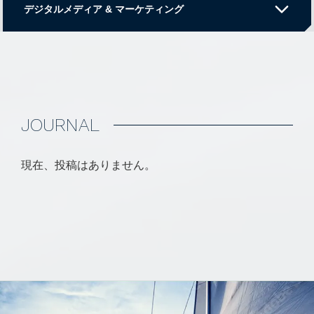
映像とデータで、マーケティングを。
arrow_forward_ios
デジタルメディア & マーケティング
テクノロジーで、より良いサービスを。
オフィスインテリアコーディネート
J
O
U
R
N
A
L
家具ECのノウハウを活かし、デザイン性 × 機能性を兼ね
中古ボートのマッチングプラットフォーム
現在、投稿はありません。
備えたオフィス空間を提案します。
「所有」ではなく、「気軽に楽しむ」選択肢を提供
マリーナのライブ映像配信サービス
全国のボート愛好家と販売店をつなぐ、新しいマーケッ
詳しくはこちら
トプレイス
マリーナの「リアルな今」を映像で伝える、体験型サー
Webマーケティングサービス
ビス
Webマーケティングで企業の価値を最大化する戦略サ
詳しくはこちら
マッチングプラットフォームを運営するノウハウを活か
ポート
したシステム開発。ボート販売店向けの管理ツールな