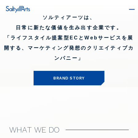
ソルティアーツは、
日常に新たな価値を生み出す企業です。
「ライフスタイル提案型ECとWebサービスを展
開する、マーケティング発想のクリエイティブカ
ンパニー」
BRAND STORY
S
A
L
T
Y
A
R
T
S
W
H
A
T
W
E
D
O