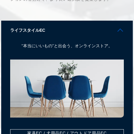
arrow_forward_ios
ライフスタイルEC
“本当にいいもの”と出会う、オンラインストア。
家具EC / 犬用品EC / アウトドア用品EC